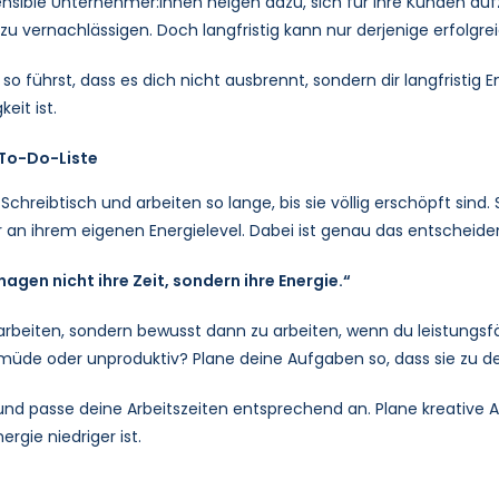
ensible Unternehmer:innen neigen dazu, sich für ihre Kunden auf
vernachlässigen. Doch langfristig kann nur derjenige erfolgreich
s so führst, dass es dich nicht ausbrennt, sondern dir langfristi
eit ist.
 To-Do-Liste
hreibtisch und arbeiten so lange, bis sie völlig erschöpft sind. S
an ihrem eigenen Energielevel. Dabei ist genau das entscheiden
gen nicht ihre Zeit, sondern ihre Energie.“
arbeiten, sondern bewusst dann zu arbeiten, wenn du leistungsfä
 müde oder unproduktiv? Plane deine Aufgaben so, dass sie zu 
 und passe deine Arbeitszeiten entsprechend an. Plane kreativ
rgie niedriger ist.