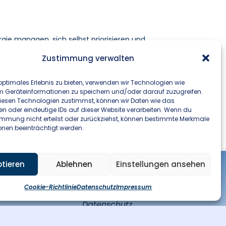
rgie managen, sich selbst priorisieren und
darauf, dass es dich nicht ausbrennt, sondern
Zustimmung verwalten
optimales Erlebnis zu bieten, verwenden wir Technologien wie
e dich bei mir für meine
Gründungsberatung
m Geräteinformationen zu speichern und/oder darauf zuzugreifen.
ristig erfolgreich macht.
esen Technologien zustimmst, können wir Daten wie das
en oder eindeutige IDs auf dieser Website verarbeiten. Wenn du
immung nicht erteilst oder zurückziehst, können bestimmte Merkmale
onen beeinträchtigt werden.
tieren
Ablehnen
Einstellungen ansehen
Impressum
Cookie-Richtlinie
Datenschutz
Impressum
Datenschutz