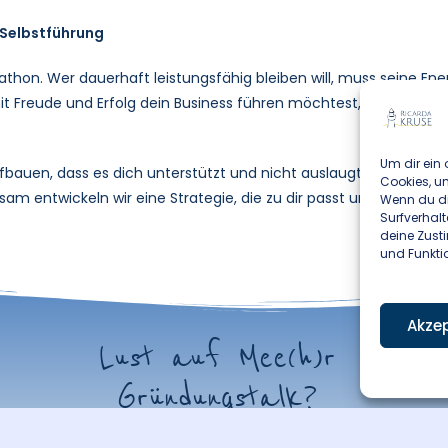
 Selbstführung
arathon. Wer dauerhaft leistungsfähig bleiben will, muss seine Ene
t Freude und Erfolg dein Business führen möchtest, dann achte 
Um dir ein 
fbauen, dass es dich unterstützt und nicht auslaugt? Dann meld
Cookies, u
am entwickeln wir eine Strategie, die zu dir passt und dich langf
Wenn du di
Surfverhalt
deine Zust
und Funkti
Akzep
Lust auf Mee(h)r
Gründungstalk?