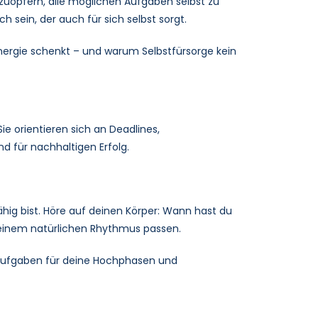
zuopfern, alle möglichen Aufgaben selbst zu
 sein, der auch für sich selbst sorgt.
g Energie schenkt – und warum Selbstfürsorge kein
ie orientieren sich an Deadlines,
d für nachhaltigen Erfolg.
hig bist. Höre auf deinen Körper: Wann hast du
deinem natürlichen Rhythmus passen.
e Aufgaben für deine Hochphasen und