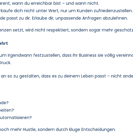
rent, wann du erreichbar bist – und wann nicht.
erkaufe dich nicht unter Wert, nur um Kunden zufriedenzustellen.
nde passt zu dir. Erlaube dir, unpassende Anfragen abzulehnen.
enzen setzt, wird nicht respektiert, sondern sogar mehr geschätz
ehrt
r um irgendwann festzustellen, dass ihr Business sie völlig vere
Druck.
g an so zu gestalten, dass es zu deinem Leben passt – nicht and
eude?
beiten?
automatisieren?
 noch mehr Hustle, sondern durch kluge Entscheidungen.