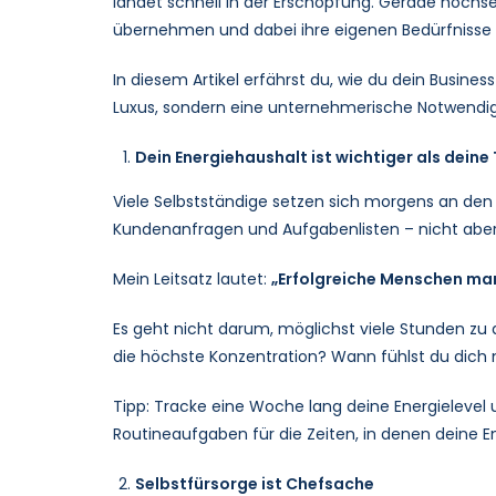
landet schnell in der Erschöpfung. Gerade hochs
übernehmen und dabei ihre eigenen Bedürfnisse zu 
In diesem Artikel erfährst du, wie du dein Busines
Luxus, sondern eine unternehmerische Notwendigk
Dein Energiehaushalt ist wichtiger als deine
Viele Selbstständige setzen sich morgens an den Sc
Kundenanfragen und Aufgabenlisten – nicht aber 
Mein Leitsatz lautet:
„Erfolgreiche Menschen mana
Es geht nicht darum, möglichst viele Stunden zu 
die höchste Konzentration? Wann fühlst du dich
Tipp: Tracke eine Woche lang deine Energielevel
Routineaufgaben für die Zeiten, in denen deine Ene
Selbstfürsorge ist Chefsache